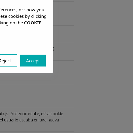
eferences, or show you
hese cookies by clicking
cking on the
COOKIE
uando hay popup de ofertas)
Reject
Accept
chin.js. Anteriormente, esta cookie
el usuario estaba en una nueva