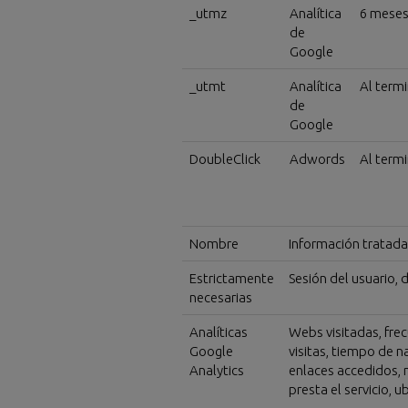
_utmz
Analítica
6 mese
de
Google
_utmt
Analítica
Al termi
de
Google
DoubleClick
Adwords
Al termi
Nombre
Información tratada
Estrictamente
Sesión del usuario, d
necesarias
Analíticas
Webs visitadas, frec
Google
visitas, tiempo de 
Analytics
enlaces accedidos, 
presta el servicio, u