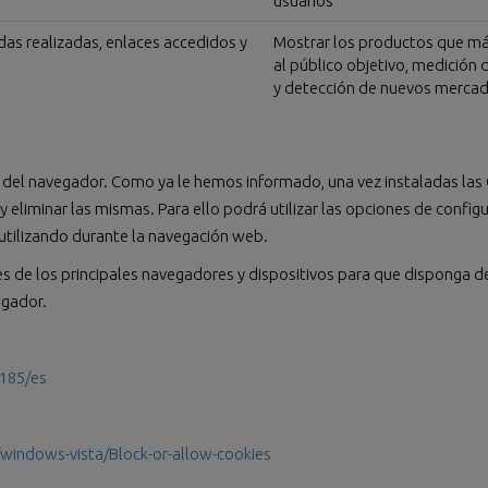
usuarios
das realizadas, enlaces accedidos y
Mostrar los productos que má
.
al público objetivo, medición 
y detección de nuevos mercad
n del navegador. Como ya le hemos informado, una vez instaladas las 
eliminar las mismas. Para ello podrá utilizar las opciones de config
utilizando durante la navegación web.
es de los principales navegadores y dispositivos para que disponga d
egador.
185/es
windows-vista/Block-or-allow-cookies