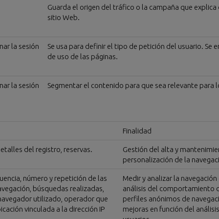
s
Guarda el origen del tráfico o la campaña que explica 
sitio Web.
nar la sesión
Se usa para definir el tipo de petición del usuario. Se
de uso de las páginas.
nar la sesión
Segmentar el contenido para que sea relevante para l
Finalidad
etalles del registro, reservas.
Gestión del alta y mantenimien
personalización de la navegaci
uencia, número y repetición de las
Medir y analizar la navegación
navegación, búsquedas realizadas,
análisis del comportamiento d
navegador utilizado, operador que
perfiles anónimos de navegació
bicación vinculada a la dirección IP
mejoras en función del análisi