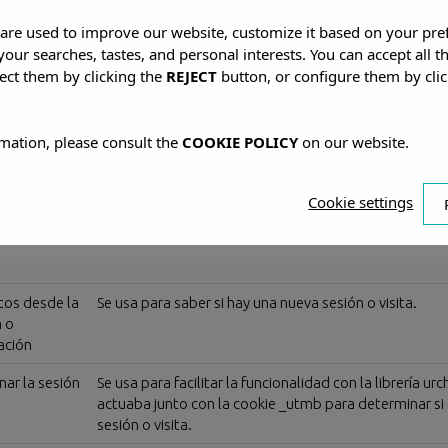
n
Finalidad
s are used to improve our website, customize it based on your pr
 your searches, tastes, and personal interests. You can accept all t
ect them by clicking the
REJECT
button, or configure them by cli
 de la
Mostrar aviso de cookie una sola vez por sesión
ctual
mation, please consult the
COOKIE POLICY
on our website.
 de la
Mostrar popup oferta una sola vez por sesión (sólo c
ctual
Cookie settings
Usada para diferenciar entre usuarios y sesiones.
tos desde la
Se usa para saber si hay una nueva sesión o visita.
n o
ación
nar la sesión
Se usa para facilitar la funcionalidad con la librería ur
actuaba junto con la cookie _utmb para determinar si 
sesión o visita.