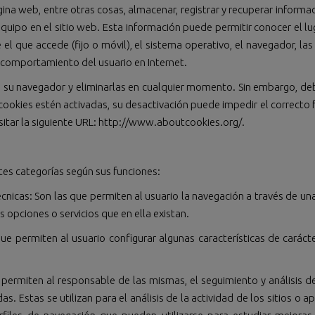
na web, entre otras cosas, almacenar, registrar y recuperar informa
quipo en el sitio web. Esta información puede permitir conocer el l
 el que accede (fijo o móvil), el sistema operativo, el navegador, l
e comportamiento del usuario en Internet.
 su navegador y eliminarlas en cualquier momento. Sin embargo, deb
 cookies estén activadas, su desactivación puede impedir el correct
sitar la siguiente URL: http://www.aboutcookies.org/.
ntes categorías según sus funciones:
cnicas: Son las que permiten al usuario la navegación a través de un
es opciones o servicios que en ella existan.
COOKIE POLIC
ue permiten al usuario configurar algunas características de carácte
e permiten al responsable de las mismas, el seguimiento y análisis 
as. Estas se utilizan para el análisis de la actividad de los sitios o a