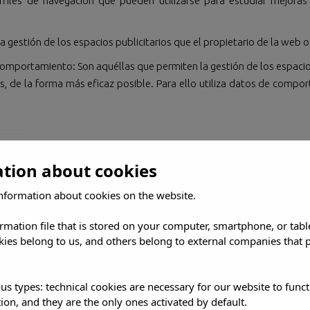
files de navegación que pueden utilizarse para estudiar mejoras 
 la gestión de los espacios publicitarios que el propietario de la web o
omportamiento: Son aquéllas que permiten la gestión de los espacios 
as, de la forma más eficaz posible. Para ello utiliza datos de com
b.
ation about cookies
ciso e inequívoco que la información que se obtenga a través d
lizadas para la personalización de la navegación y para cuestiones té
nformation about cookies on the website.
is ni publicitarias de ningún tipo. Los destinatarios de la información
ormation file that is stored on your computer, smartphone, or tabl
las siguientes entidades:
ies belong to us, and others belong to external companies that p
us types: technical cookies are necessary for our website to funct
adas en la siguiente tabla:
ion, and they are the only ones activated by default.